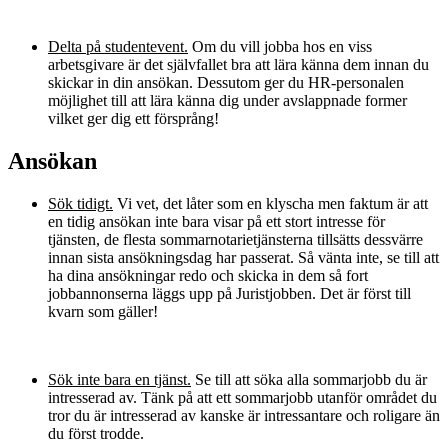
Delta på studentevent.
Om du vill jobba hos en viss
arbetsgivare är det självfallet bra att lära känna dem innan du
skickar in din ansökan. Dessutom ger du HR-personalen
möjlighet till att lära känna dig under avslappnade former
vilket ger dig ett försprång!
Ansökan
Sök tidigt.
Vi vet, det låter som en klyscha men faktum är att
en tidig ansökan inte bara visar på ett stort intresse för
tjänsten, de flesta sommarnotarietjänsterna tillsätts dessvärre
innan sista ansökningsdag har passerat. Så vänta inte, se till att
ha dina ansökningar redo och skicka in dem så fort
jobbannonserna läggs upp på Juristjobben. Det är först till
kvarn som gäller!
Sök inte bara en tjänst.
Se till att söka alla sommarjobb du är
intresserad av. Tänk på att ett sommarjobb utanför området du
tror du är intresserad av kanske är intressantare och roligare än
du först trodde.