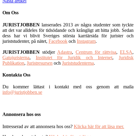
Nästa artikel
Om Oss
JURISTJOBBEN
lanserades 2013 av några studenter som tyckte
att det var alldeles för tidsödande och krångligt att hitta jobb. Sedan
dess har vi blivit Sveriges största karriärsida för jurister och
juriststudenter, på nätet,
Facebook
och
Instagram
.
JURISTJOBBEN
stödjer
Adastra
,
Centrum för rättvisa
,
ELSA
,
Gatujuristerna
,
Institutet för Juridik och Internet
,
Juridisk
Publikation
,
Juristresursen
och
Juriststudenterna
.
Kontakta Oss
Du kommer lättast i kontakt med oss genom att maila
info@juristjobben.se
Annonsera hos oss
Intresserad av att annonsera hos oss?
Klicka här för att läsa mer.