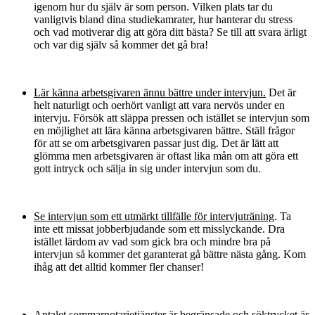
igenom hur du själv är som person. Vilken plats tar du
vanligtvis bland dina studiekamrater, hur hanterar du stress
och vad motiverar dig att göra ditt bästa? Se till att svara ärligt
och var dig själv så kommer det gå bra!
Lär känna arbetsgivaren ännu bättre under intervjun.
Det är
helt naturligt och oerhört vanligt att vara nervös under en
intervju. Försök att släppa pressen och istället se intervjun som
en möjlighet att lära känna arbetsgivaren bättre. Ställ frågor
för att se om arbetsgivaren passar just dig. Det är lätt att
glömma men arbetsgivaren är oftast lika mån om att göra ett
gott intryck och sälja in sig under intervjun som du.
Se intervjun som ett utmärkt tillfälle för intervjuträning
. Ta
inte ett missat jobberbjudande som ett misslyckande. Dra
istället lärdom av vad som gick bra och mindre bra på
intervjun så kommer det garanterat gå bättre nästa gång. Kom
ihåg att det alltid kommer fler chanser!
Antalet sommarnotarietjänster är begränsade och söktrycket är