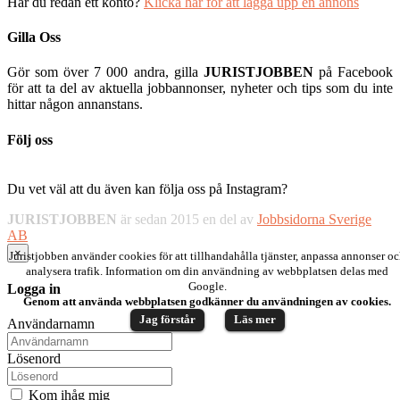
Har du redan ett konto?
Klicka här för att lägga upp en annons
Gilla Oss
Gör som över 7 000 andra, gilla
JURISTJOBBEN
på Facebook
för att ta del av aktuella jobbannonser, nyheter och tips som du inte
hittar någon annanstans.
Följ oss
Du vet väl att du även kan följa oss på Instagram?
JURISTJOBBEN
är sedan 2015 en del av
Jobbsidorna Sverige
AB
×
Juristjobben använder cookies för att tillhandahålla tjänster, anpassa annonser o
analysera trafik. Information om din användning av webbplatsen delas med
Google.
Logga in
Genom att använda webbplatsen godkänner du användningen av cookies.
Jag förstår
Läs mer
Användarnamn
Lösenord
Kom ihåg mig