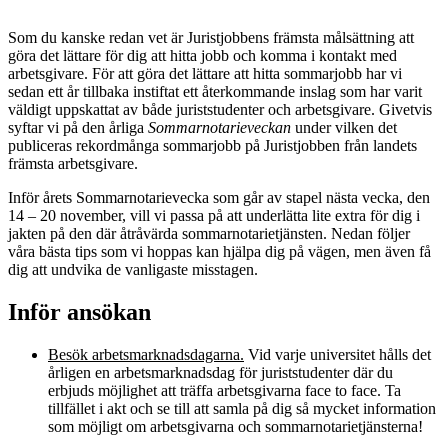
Som du kanske redan vet är Juristjobbens främsta målsättning att
göra det lättare för dig att hitta jobb och komma i kontakt med
arbetsgivare. För att göra det lättare att hitta sommarjobb har vi
sedan ett år tillbaka instiftat ett återkommande inslag som har varit
väldigt uppskattat av både juriststudenter och arbetsgivare. Givetvis
syftar vi på den årliga
Sommarnotarieveckan
under vilken det
publiceras rekordmånga sommarjobb på Juristjobben från landets
främsta arbetsgivare.
Inför årets Sommarnotarievecka som går av stapel nästa vecka, den
14 – 20 november, vill vi passa på att underlätta lite extra för dig i
jakten på den där åtråvärda sommarnotarietjänsten. Nedan följer
våra bästa tips som vi hoppas kan hjälpa dig på vägen, men även få
dig att undvika de vanligaste misstagen.
Inför ansökan
Besök arbetsmarknadsdagarna.
Vid varje universitet hålls det
årligen en arbetsmarknadsdag för juriststudenter där du
erbjuds möjlighet att träffa arbetsgivarna face to face. Ta
tillfället i akt och se till att samla på dig så mycket information
som möjligt om arbetsgivarna och sommarnotarietjänsterna!