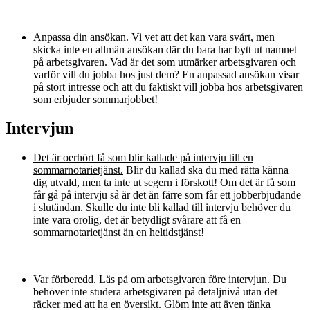
Anpassa din ansökan.
Vi vet att det kan vara svårt, men
skicka inte en allmän ansökan där du bara har bytt ut namnet
på arbetsgivaren. Vad är det som utmärker arbetsgivaren och
varför vill du jobba hos just dem? En anpassad ansökan visar
på stort intresse och att du faktiskt vill jobba hos arbetsgivaren
som erbjuder sommarjobbet!
Intervjun
Det är oerhört få som blir kallade på intervju till en
sommarnotarietjänst.
Blir du kallad ska du med rätta känna
dig utvald, men ta inte ut segern i förskott! Om det är få som
får gå på intervju så är det än färre som får ett jobberbjudande
i slutändan. Skulle du inte bli kallad till intervju behöver du
inte vara orolig, det är betydligt svårare att få en
sommarnotarietjänst än en heltidstjänst!
Var förberedd.
Läs på om arbetsgivaren före intervjun. Du
behöver inte studera arbetsgivaren på detaljnivå utan det
räcker med att ha en översikt. Glöm inte att även tänka