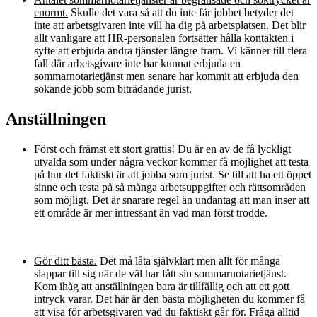
enormt.
Skulle det vara så att du inte får jobbet betyder det
inte att arbetsgivaren inte vill ha dig på arbetsplatsen. Det blir
allt vanligare att HR-personalen fortsätter hålla kontakten i
syfte att erbjuda andra tjänster längre fram. Vi känner till flera
fall där arbetsgivare inte har kunnat erbjuda en
sommarnotarietjänst men senare har kommit att erbjuda den
sökande jobb som biträdande jurist.
Anställningen
Först och främst ett stort grattis!
Du är en av de få lyckligt
utvalda som under några veckor kommer få möjlighet att testa
på hur det faktiskt är att jobba som jurist. Se till att ha ett öppet
sinne och testa på så många arbetsuppgifter och rättsområden
som möjligt. Det är snarare regel än undantag att man inser att
ett område är mer intressant än vad man först trodde.
Gör ditt bästa.
Det må låta självklart men allt för många
slappar till sig när de väl har fått sin sommarnotarietjänst.
Kom ihåg att anställningen bara är tillfällig och att ett gott
intryck varar. Det här är den bästa möjligheten du kommer få
att visa för arbetsgivaren vad du faktiskt går för. Fråga alltid