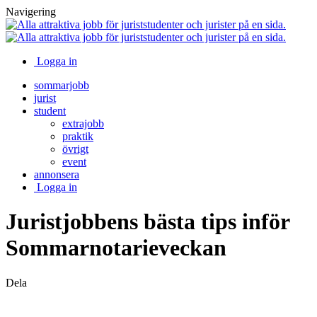
Navigering
Logga in
sommarjobb
jurist
student
extrajobb
praktik
övrigt
event
annonsera
Logga in
Juristjobbens bästa tips inför
Sommarnotarieveckan
Dela