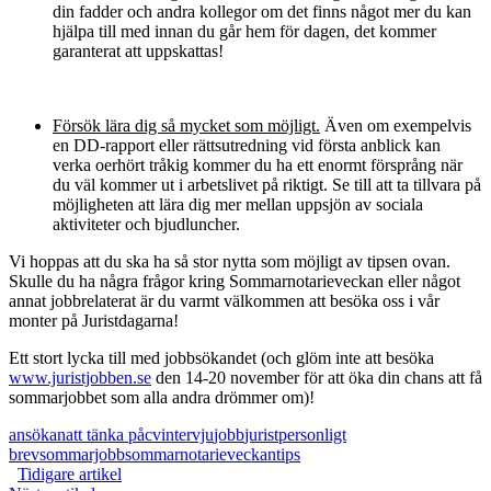
din fadder och andra kollegor om det finns något mer du kan
hjälpa till med innan du går hem för dagen, det kommer
garanterat att uppskattas!
Försök lära dig så mycket som möjligt.
Även om exempelvis
en DD-rapport eller rättsutredning vid första anblick kan
verka oerhört tråkig kommer du ha ett enormt försprång när
du väl kommer ut i arbetslivet på riktigt. Se till att ta tillvara på
möjligheten att lära dig mer mellan uppsjön av sociala
aktiviteter och bjudluncher.
Vi hoppas att du ska ha så stor nytta som möjligt av tipsen ovan.
Skulle du ha några frågor kring Sommarnotarieveckan eller något
annat jobbrelaterat är du varmt välkommen att besöka oss i vår
monter på Juristdagarna!
Ett stort lycka till med jobbsökandet (och glöm inte att besöka
www.juristjobben.se
den 14-20 november för att öka din chans att få
sommarjobbet som alla andra drömmer om)!
ansökan
att tänka på
cv
intervju
jobb
jurist
personligt
brev
sommarjobb
sommarnotarieveckan
tips
Tidigare artikel